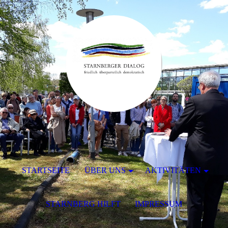
STARTSEITE
ÜBER UNS
AKTIVITÄTEN
STARNBERG HILFT
IMPRESSUM